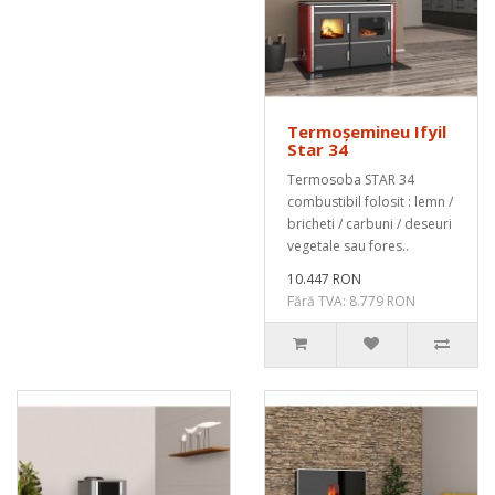
Termoșemineu Ifyil
Star 34
Termosoba STAR 34
combustibil folosit : lemn /
bricheti / carbuni / deseuri
vegetale sau fores..
10.447 RON
Fără TVA: 8.779 RON