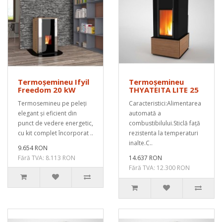
Termoșemineu Ifyil
Termoșemineu
Freedom 20 kW
THYATEITA LITE 25
Termosemineu pe peleți
Caracteristici:Alimentarea
elegant și eficient din
automată a
punct de vedere energetic,
combustibilului.Sticlă față
cu kit complet încorporat ..
rezistenta la temperaturi
inalte.C..
9.654 RON
Fără TVA: 8.113 RON
14.637 RON
Fără TVA: 12.300 RON