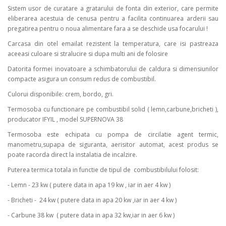
Sistem usor de curatare a gratarului de fonta din exterior, care permite
eliberarea acestuia de cenusa pentru a facilita continuarea arderii sau
pregatirea pentru o noua alimentare fara a se deschide usa focarului !
Carcasa din otel emailat rezistent la temperatura, care isi pastreaza
aceeasi culoare si stralucire si dupa multi ani de folosire
Datorita formei inovatoare a schimbatorului de caldura si dimensiunilor
compacte asigura un consum redus de combustibil.
Culorui disponibile: crem, bordo, gri.
Termosoba cu functionare pe combustibil solid ( lemn,carbune,bricheti ),
producator IFYIL , model SUPERNOVA 38
Termosoba este echipata cu pompa de circilatie agent termic,
manometru,supapa de siguranta, aerisitor automat, acest produs se
poate racorda direct la instalatia de incalzire.
Puterea termica totala in functie de tipul de combustibilului folosit:
- Lemn - 23 kw ( putere data in apa 19 kw , iar in aer 4 kw )
- Bricheti - 24 kw ( putere data in apa 20 kw ,iar in aer 4 kw )
- Carbune 38 kw ( putere data in apa 32 kw,iar in aer 6 kw )