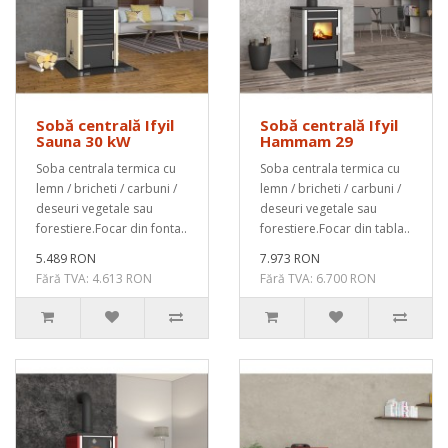
Sobă centrală Ifyil
Sobă centrală Ifyil
Sauna 30 kW
Hammam 29
Soba centrala termica cu
Soba centrala termica cu
lemn / bricheti / carbuni /
lemn / bricheti / carbuni /
deseuri vegetale sau
deseuri vegetale sau
forestiere.Focar din fonta..
forestiere.Focar din tabla..
5.489 RON
7.973 RON
Fără TVA: 4.613 RON
Fără TVA: 6.700 RON