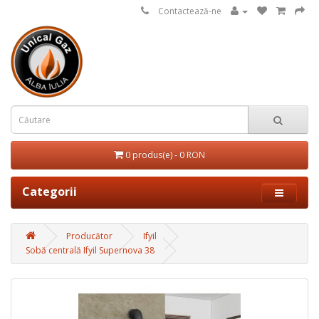
Contactează-ne
0 produs(e) - 0 RON
Categorii
Producător
Ifyil
Sobă centrală Ifyil Supernova 38