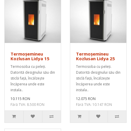
Termoșemineu
Termoșemineu
Kozlusan Lidya 15
Kozlusan Lidya 25
Termosoba cu peleți.
Termosoba cu peleți.
Datorită designului său din
Datorită designului său din
sticlă față, încălzește
sticlă față, încălzește
încăperea unde este
încăperea unde este
instala..
instala..
10.115 RON
12.075 RON
Fără TVA: 8.500 RON
Fără TVA: 10.147 RON