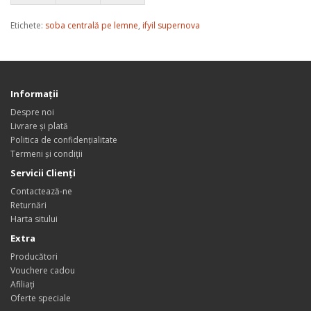
Etichete:
soba centrală pe lemne
,
ifyil supernova
Informaţii
Despre noi
Livrare și plată
Politica de confidențialitate
Termeni și condiții
Servicii Clienţi
Contactează-ne
Returnări
Harta sitului
Extra
Producători
Vouchere cadou
Afiliaţi
Oferte speciale