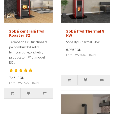
Sobă centrală Ifyil
Sobă Ifyil Thermal 8
Roaster 32
kW
Termosoba cu functionare
Sobă Ifyil Thermal 8 kW...
pe combustibil solid (
6.926 RON
lemn,carbune,bricheti ),
Fără TVA: 5.820 RON
producator IFYIL , model
RO..
7.461 RON
Fără TVA: 6.270 RON