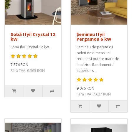
Sobă Ifyil Crystal 12
Șemineu Ifyil
kW
Pergamon 6 kW
Sobă Ifyil Crystal 12 kW...
Semineu de perete cu
peleti de dimensiuni
reduse si putere mare de
7.574 RON
incalzire. Randamentul
Fără TVA: 6.365 RON
superior s..
9.076 RON
Fără TVA: 7.627 RON