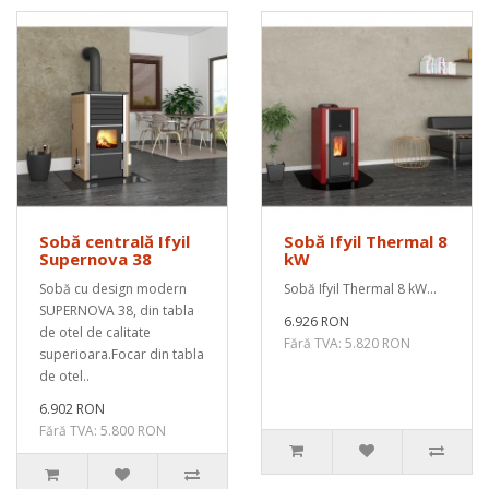
Sobă centrală Ifyil
Sobă Ifyil Thermal 8
Supernova 38
kW
Sobă cu design modern
Sobă Ifyil Thermal 8 kW...
SUPERNOVA 38, din tabla
6.926 RON
de otel de calitate
Fără TVA: 5.820 RON
superioara.Focar din tabla
de otel..
6.902 RON
Fără TVA: 5.800 RON