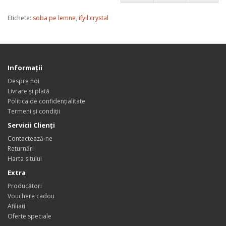
Etichete:
soba pe lemne
,
ifyil crystal
Informaţii
Despre noi
Livrare și plată
Politica de confidențialitate
Termeni și condiții
Servicii Clienţi
Contactează-ne
Returnări
Harta sitului
Extra
Producători
Vouchere cadou
Afiliaţi
Oferte speciale