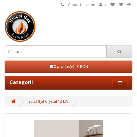
Contactează-ne
0 produs(e) - 0 RON
Categorii
Sobă Ifyil Crystal 12 kW