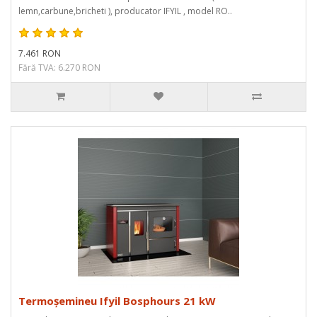
lemn,carbune,bricheti ), producator IFYIL , model RO..
7.461 RON
Fără TVA: 6.270 RON
Termoșemineu Ifyil Bosphours 21 kW