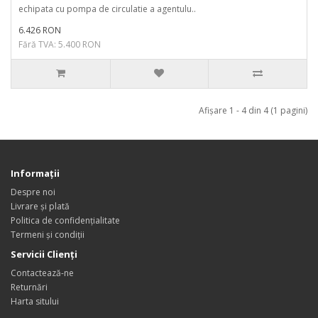
echipata cu pompa de circulatie a agentulu..
6.426 RON
Fără TVA: 5.400 RON
Afişare 1 - 4 din 4 (1 pagini)
Informaţii
Despre noi
Livrare și plată
Politica de confidențialitate
Termeni și condiții
Servicii Clienţi
Contactează-ne
Returnări
Harta sitului