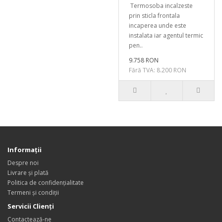
Termosoba incalzeste
prin sticla frontala
incaperea unde este
instalata iar agentul termic
pen..
9.758 RON
Fără TVA: 8.200 RON
Informaţii
Despre noi
Livrare și plată
Politica de confidențialitate
Termeni și condiții
Servicii Clienţi
Contactează-ne