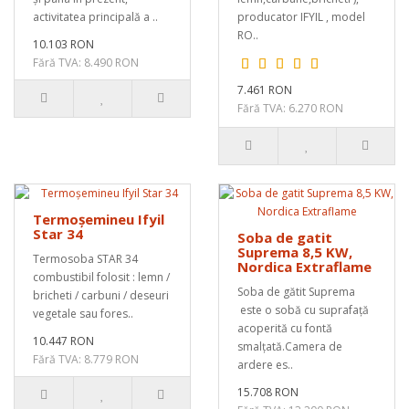
activitatea principală a ..
producator IFYIL , model
RO..
10.103 RON
Fără TVA: 8.490 RON
7.461 RON
Fără TVA: 6.270 RON
Termoșemineu Ifyil
Star 34
Soba de gatit
Suprema 8,5 KW,
Termosoba STAR 34
Nordica Extraflame
combustibil folosit : lemn /
Soba de gătit Suprema
bricheti / carbuni / deseuri
este o sobă cu suprafață
vegetale sau fores..
acoperită cu fontă
10.447 RON
smalțată.Camera de
Fără TVA: 8.779 RON
ardere es..
15.708 RON