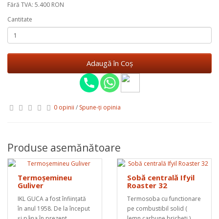
Fără TVA: 5.400 RON
Cantitate
Adaugă în Coş
0 opinii
/
Spune-ţi opinia
Produse asemănătoare
Termoșemineu
Sobă centrală Ifyil
Guliver
Roaster 32
IKL GUCA a fost înființată
Termosoba cu functionare
în anul 1958. De la început
pe combustibil solid (
și pâna în prezent,
lemn,carbune,bricheti ),