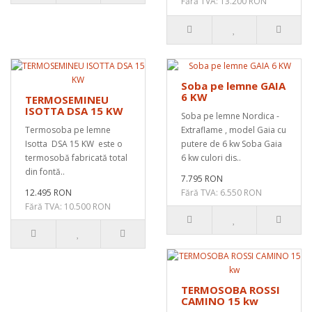
Fără TVA: 13.200 RON
Soba pe lemne GAIA
6 KW
TERMOSEMINEU
ISOTTA DSA 15 KW
Soba pe lemne Nordica -
Termosoba pe lemne
Extraflame , model Gaia cu
Isotta DSA 15 KW este o
putere de 6 kw Soba Gaia
termosobă fabricată total
6 kw culori dis..
din fontă..
7.795 RON
12.495 RON
Fără TVA: 6.550 RON
Fără TVA: 10.500 RON
TERMOSOBA ROSSI
CAMINO 15 kw