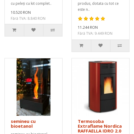
cu peleți cu kit complet..
produs, dotata cu tot ce
este n..
10.520 RON
Fără TVA: 8.840 RON
11.244 RON
Fără TVA: 9.449 RON
semineu cu
Termosoba
bioetanol
Extraflame Nordica
RAFFAELLA IDRO 2.0