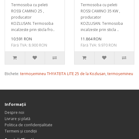
Termosoba cu peleti
Termosoba cu peleti
ROSSI CAMINO 25 ,
ROSSI CAMINO 35 KW ,
producator
producator
KOZLUSAN. Termosoba
KOZLUSAN. Termosoba
incalzeste prin sticla fro..
incalzeste prin sticla ..
10.591 RON
11.864 RON
Fără TVA: 8.900 RON
Fără TVA: 9.970 RON
Etichete:
termoșemineu THYATEITA LITE 25 de la Kozlusan
,
termoșemineu
Informaţii
Despre noi
Livrare și plată
Politica de confidențialitate
Termeni și condiții