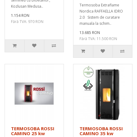
semineu cu bioetanol ,
Termosoba Extraflame
Kozlusan Medusa..
Nordica RAFFAELLA IDRO
1.154 RON
2.0 Sistem de curatare
Fără TVA: 970 RON
manuala la schim..
13.685 RON
Fără TVA: 11.500 RON
TERMOSOBA ROSSI
TERMOSOBA ROSSI
CAMINO 25 kw
CAMINO 35 kw