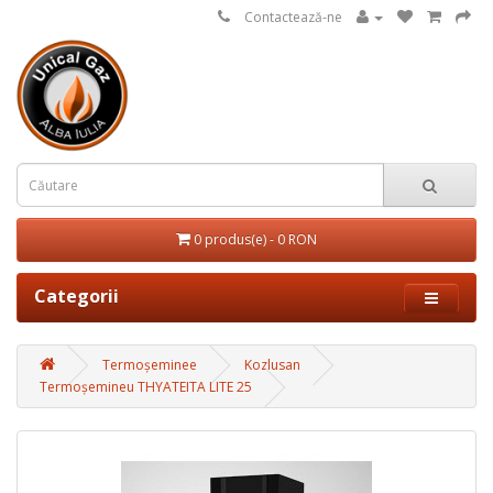
Contactează-ne
0 produs(e) - 0 RON
Categorii
Termoșeminee
Kozlusan
Termoșemineu THYATEITA LITE 25