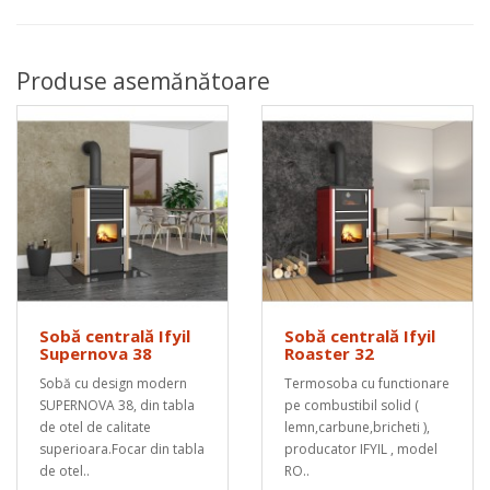
Produse asemănătoare
Sobă centrală Ifyil
Sobă centrală Ifyil
Supernova 38
Roaster 32
Sobă cu design modern
Termosoba cu functionare
SUPERNOVA 38, din tabla
pe combustibil solid (
de otel de calitate
lemn,carbune,bricheti ),
superioara.Focar din tabla
producator IFYIL , model
de otel..
RO..