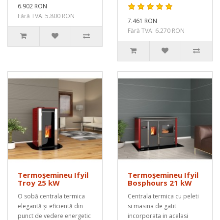
6.902 RON
Fără TVA: 5.800 RON
7.461 RON
Fără TVA: 6.270 RON
Termoșemineu Ifyil
Termoșemineu Ifyil
Troy 25 kW
Bosphours 21 kW
O sobă centrala termica
Centrala termica cu peleti
elegantă și eficientă din
si masina de gatit
punct de vedere energetic
incorporata in acelasi