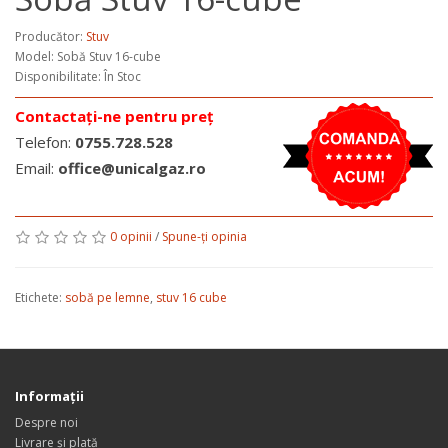
Producător:
Stuv
Model:
Sobă Stuv 16-cube
Disponibilitate: În Stoc
Contactați-ne pentru preț
Telefon:
0755.728.528
Email:
office@unicalgaz.ro
0 opinii
/
Spune-ţi opinia
Etichete:
sobă pe lemne
,
stuv 16 cube
Informaţii
Despre noi
Livrare și plată