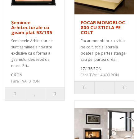
Șeminee
FOCAR MONOBLOC
Arhitecturale cu
800 CU STICLA PE
geam plat 53/135
COLT
Semineele Arhitecturale
Focar monobloc cu sticla
sunt semineele noastre
pe colt, sticla laterala
exclusive cu o forma a
poate fi pe partea stanga
geamului deosebit de
sau pe partea drea..
mare. Pri..
17.136 RON
0 RON
Fără TVA: 14.400 RON
Fără TVA: 0 RON