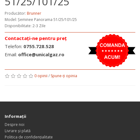
51/25/101/25
Producător:
Brunner
Model:
Șeminee Panorama 51/25/101/25
Disponibilitate: 2-3 Zile
Contactați-ne pentru preț
Telefon:
0755.728.528
Email:
office@unicalgaz.ro
0 opinii
/
Spune-ţi opinia
Informaţii
Despre noi
Livrare și plată
Politica de confidențialitate