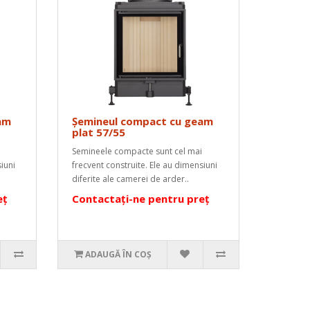
am
Șemineul compact cu geam
plat 57/55
Semineele compacte sunt cel mai
iuni
frecvent construite. Ele au dimensiuni
diferite ale camerei de arder..
eț
Contactați-ne pentru preț
ADAUGĂ ÎN COŞ