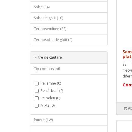
Sobe (34)
Sobe de gătit (10)
Termoșeminee (22)
Termosobe de gătit (4)
Șem
plat
Filtre de căutare
Semin
Tip combustibil
frecv
difer
Pe lemne (0)
Cont
Pe cărbuni (0)
Pe peleți (0)
Mixte (0)
A
Putere (kW)