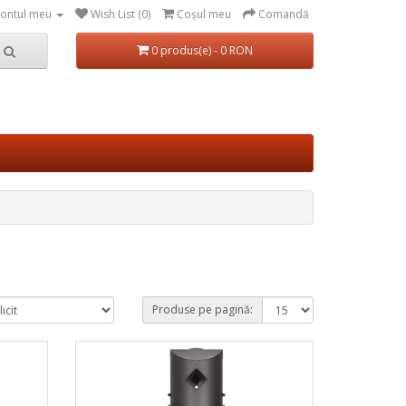
ontul meu
Wish List (0)
Coşul meu
Comandă
0 produs(e) - 0 RON
Produse pe pagină: