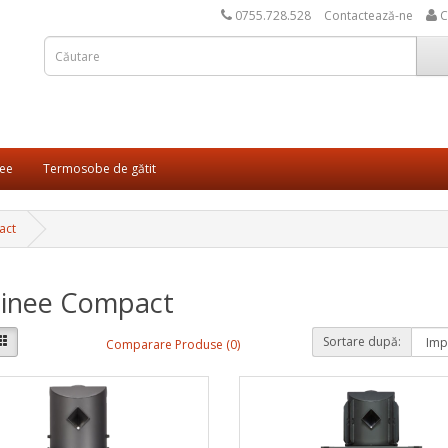
0755.728.528
Contactează-ne
C
ee
Termosobe de gătit
act
inee Compact
Sortare după:
Comparare Produse (0)