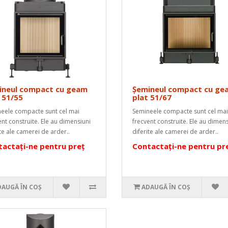
ineul compact cu geam
Șemineul compact cu ge
 51/55
plat 51/67
eele compacte sunt cel mai
Semineele compacte sunt cel mai
ent construite. Ele au dimensiuni
frecvent construite. Ele au dimens
ite ale camerei de arder..
diferite ale camerei de arder..
actați-ne pentru preț
Contactați-ne pentru pr
DAUGĂ ÎN COŞ
ADAUGĂ ÎN COŞ