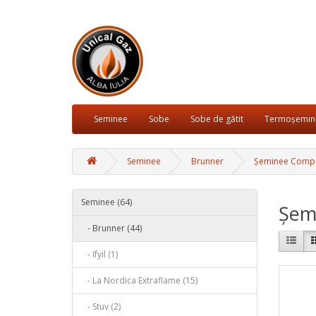
Seminee
Sobe
Sobe de gătit
Termoșemin
Seminee
Brunner
Șeminee Comp
Seminee (64)
Șem
- Brunner (44)
- Ifyil (1)
- La Nordica Extraflame (15)
- Stuv (2)