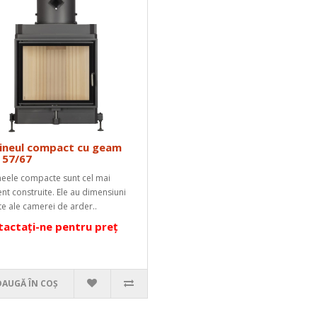
ineul compact cu geam
 57/67
eele compacte sunt cel mai
ent construite. Ele au dimensiuni
ite ale camerei de arder..
actați-ne pentru preț
DAUGĂ ÎN COŞ