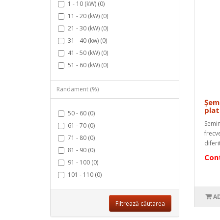
1 - 10 (kW) (0)
11 - 20 (kW) (0)
21 - 30 (kW) (0)
31 - 40 (kw) (0)
41 - 50 (kW) (0)
51 - 60 (kW) (0)
Randament (%)
Șem
plat
50 - 60 (0)
Semin
61 - 70 (0)
frecv
71 - 80 (0)
difer
81 - 90 (0)
Cont
91 - 100 (0)
101 - 110 (0)
A
Filtrează căutarea