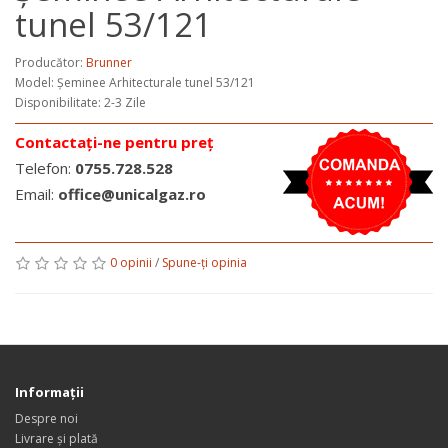
tunel 53/121
Producător:
Brunner
Model:
Șeminee Arhitecturale tunel 53/121
Disponibilitate: 2-3 Zile
Contactați-ne pentru preț
Telefon:
0755.728.528
Email:
office@unicalgaz.ro
0 opinii
/
Spune-ţi opinia
Informaţii
Despre noi
Livrare și plată