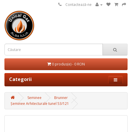
Contactează-ne
0 produs(e) - 0 RON
Categorii
Seminee
Brunner
Șeminee Arhitecturale tunel 53/121