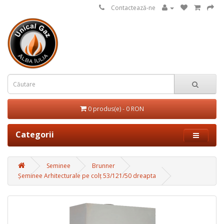
Contactează-ne
0 produs(e) - 0 RON
Categorii
Seminee
Brunner
Șeminee Arhitecturale pe colț 53/121/50 dreapta