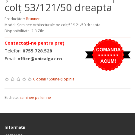
colț 53/121/50 dreapta
Producător:
Brunner
Model:
Șeminee Arhitecturale pe colț 53/121/50 dreapta
Disponibilitate: 2-3 Zile
Contactați-ne pentru preț
Telefon:
0755.728.528
Email:
office@unicalgaz.ro
0 opinii
/
Spune-ţi opinia
Etichete:
seminee pe lemne
Informaţii