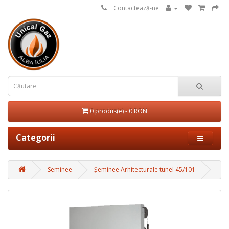
Contactează-ne
0 produs(e) - 0 RON
Categorii
Seminee
Șeminee Arhitecturale tunel 45/101