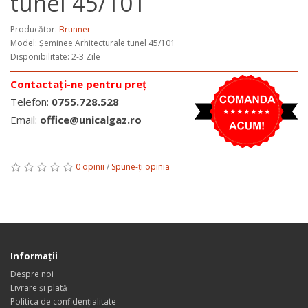
tunel 45/101
Producător:
Brunner
Model:
Șeminee Arhitecturale tunel 45/101
Disponibilitate: 2-3 Zile
Contactați-ne pentru preț
Telefon:
0755.728.528
Email:
office@unicalgaz.ro
0 opinii
/
Spune-ţi opinia
Informaţii
Despre noi
Livrare și plată
Politica de confidențialitate