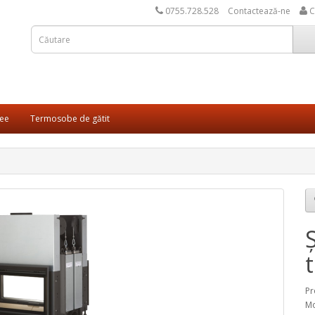
0755.728.528
Contactează-ne
C
ee
Termosobe de gătit
Pr
Mo