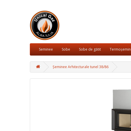
Seminee
Sobe
Sobe de gătit
Termoșemin
Șeminee Arhitecturale tunel 38/86