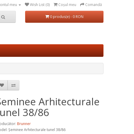
ontul meu
Wish List (0)
Coşul meu
Comandă
0 produs(e) - 0 RON
Șeminee Arhitecturale
tunel 38/86
oducător:
Brunner
del:
Șeminee Arhitecturale tunel 38/86