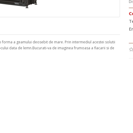
Di
C
T
E
o forma a geamului deosebit de mare. Prin intermediul acestei solutii
ocului data de lemn.Bucurati-va de imaginea frumoasa a flacarii si de