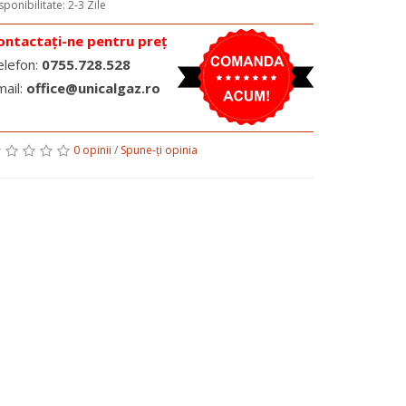
sponibilitate: 2-3 Zile
ontactați-ne pentru preț
elefon:
0755.728.528
mail:
office@unicalgaz.ro
0 opinii
/
Spune-ţi opinia