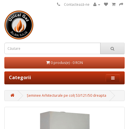
Contactează-ne
0 produs(e) - 0 RON
Categorii
Șeminee Arhitecturale pe colț 53/121/50 dreapta