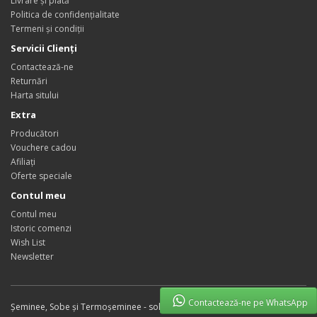
Livrare și plată
Politica de confidențialitate
Termeni și condiții
Servicii Clienţi
Contactează-ne
Returnări
Harta sitului
Extra
Producători
Vouchere cadou
Afiliaţi
Oferte speciale
Contul meu
Contul meu
Istoric comenzi
Wish List
Newsletter
Contactează-ne pe WhatsApp
Șeminee, Sobe și Termoșeminee - soluții de încălzire moderne © 2026