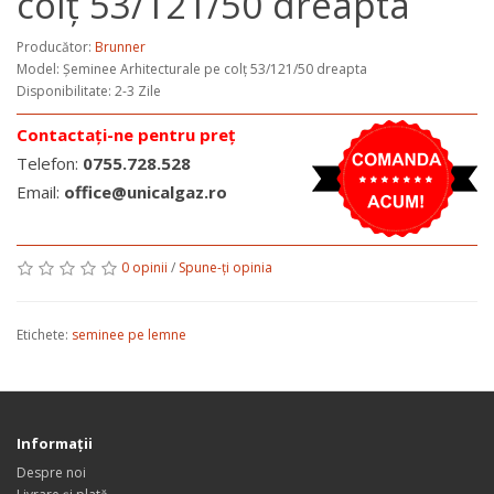
colț 53/121/50 dreapta
Producător:
Brunner
Model:
Șeminee Arhitecturale pe colț 53/121/50 dreapta
Disponibilitate: 2-3 Zile
Contactați-ne pentru preț
Telefon:
0755.728.528
Email:
office@unicalgaz.ro
0 opinii
/
Spune-ţi opinia
Etichete:
seminee pe lemne
Informaţii
Despre noi