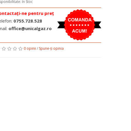
sponibilitate: În Stoc
ontactați-ne pentru preț
elefon:
0755.728.528
mail:
office@unicalgaz.ro
0 opinii
/
Spune-ţi opinia