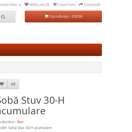
ontul meu
Wish List (0)
Coşul meu
Comandă
0 produs(e) - 0 RON
Sobă Stuv 30-H
acumulare
oducător:
Stuv
del:
Sobă Stuv 30-H acumulare