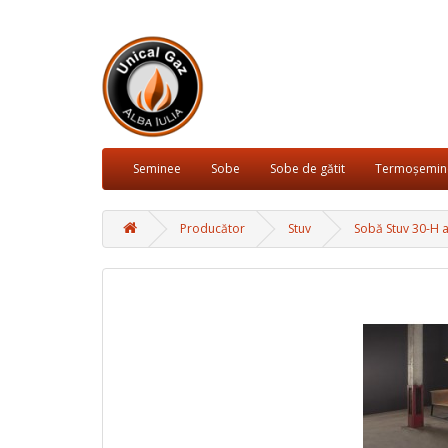
Seminee
Sobe
Sobe de gătit
Termoșemin
Producător
Stuv
Sobă Stuv 30-H 