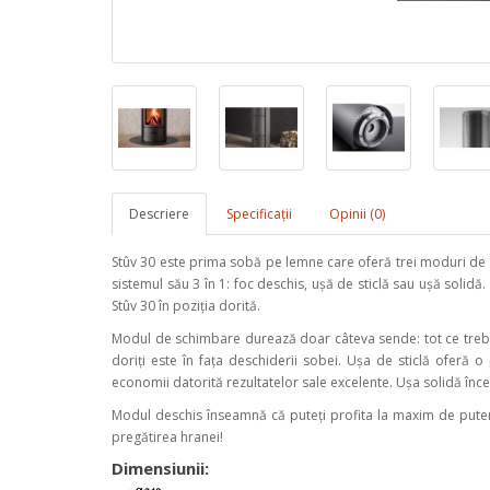
Descriere
Specificaţii
Opinii (0)
Stûv 30 este prima sobă pe lemne care oferă trei moduri de ut
sistemul său 3 în 1: foc deschis, ușă de sticlă sau ușă solid
Stûv 30 în poziția dorită.
Modul de schimbare durează doar câteva sende: tot ce trebui
doriți este în fața deschiderii sobei. Ușa de sticlă oferă o 
economii datorită rezultatelor sale excelente. Ușa solidă înc
Modul deschis înseamnă că puteți profita la maxim de putere
pregătirea hranei!
Dimensiunii: