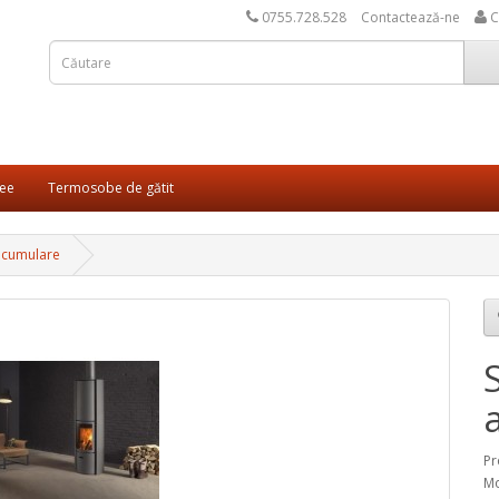
0755.728.528
Contactează-ne
C
ee
Termosobe de gătit
acumulare
Pr
Mo