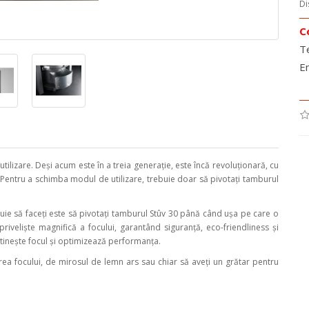
Di
C
T
E
ilizare. Deși acum este în a treia generație, este încă revoluționară, cu
ă. Pentru a schimba modul de utilizare, trebuie doar să pivotați tamburul
e să faceți este să pivotați tamburul Stûv 30 până când ușa pe care o
priveliște magnifică a focului, garantând siguranță, eco-friendliness și
etinește focul și optimizează performanța.
a focului, de mirosul de lemn ars sau chiar să aveți un grătar pentru