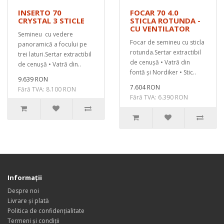
INSERTO 70
FOCAR 70 4.0
CRYSTAL 3 STICLE
STICLA ROTUNDA -
CU VENTILATOR
Semineu cu vedere
Focar de semineu cu sticla
panoramică a focului pe
rotunda.Sertar extractibil
trei laturi.Sertar extractibil
de cenușă • Vatră din
de cenușă • Vatră din..
fontă și Nordiker • Stic..
9.639 RON
7.604 RON
Fără TVA: 8.100 RON
Fără TVA: 6.390 RON
Informaţii
Despre noi
Livrare și plată
Politica de confidențialitate
Termeni și condiții