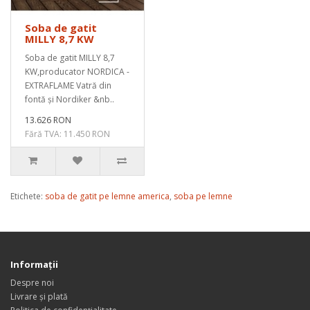
Soba de gatit
MILLY 8,7 KW
Soba de gatit MILLY 8,7
KW,producator NORDICA -
EXTRAFLAME Vatră din
fontă și Nordiker &nb..
13.626 RON
Fără TVA: 11.450 RON
Etichete:
soba de gatit pe lemne america
,
soba pe lemne
Informaţii
Despre noi
Livrare și plată