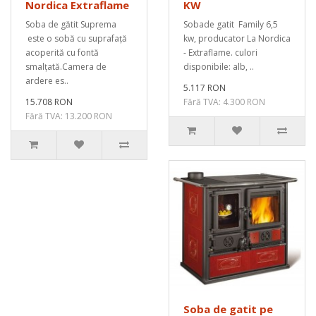
Nordica Extraflame
KW
Soba de gătit Suprema
Sobade gatit Family 6,5
este o sobă cu suprafață
kw, producator La Nordica
acoperită cu fontă
- Extraflame. culori
smalțată.Camera de
disponibile: alb, ..
ardere es..
5.117 RON
15.708 RON
Fără TVA: 4.300 RON
Fără TVA: 13.200 RON
Soba de gatit pe