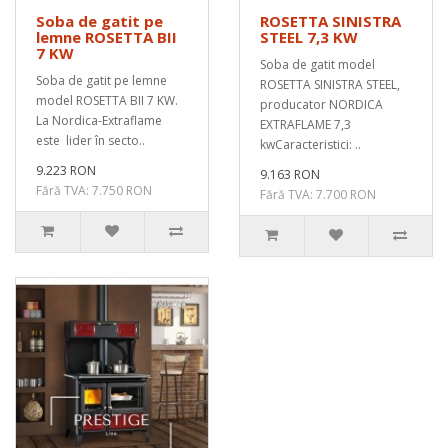
Soba de gatit pe
ROSETTA SINISTRA
lemne ROSETTA BII
STEEL 7,3 KW
7 KW
Soba de gatit model
Soba de gatit pe lemne
ROSETTA SINISTRA STEEL,
model ROSETTA BII 7 KW.
producator NORDICA
La Nordica-Extraflame
EXTRAFLAME 7,3
este lider în secto..
kwCaracteristici: ..
9.223 RON
9.163 RON
Fără TVA: 7.750 RON
Fără TVA: 7.700 RON