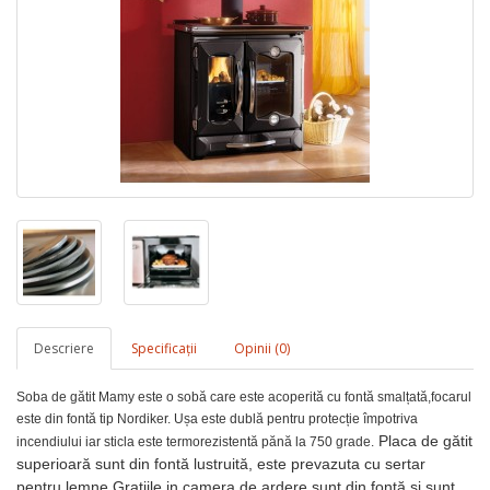
Descriere
Specificaţii
Opinii (0)
Soba de gătit Mamy este o sobă care este acoperită cu fontă smalțată,focarul
este din fontă tip Nordiker. Ușa este dublă pentru protecție împotriva
Placa de gătit
incendiului iar sticla este termorezistentă pănă la 750 grade.
superioară sunt din fontă lustruită, este prevazuta cu sertar
pentru lemne.Gratiile in camera de ardere sunt din fontă si sunt