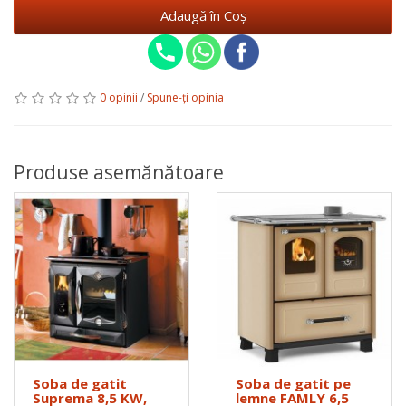
Adaugă în Coş
0 opinii
/
Spune-ţi opinia
Produse asemănătoare
Soba de gatit
Soba de gatit pe
Suprema 8,5 KW,
lemne FAMLY 6,5