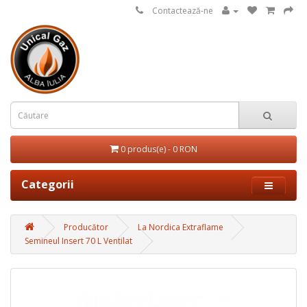
Contactează-ne
0 produs(e) - 0 RON
Categorii
Producător
La Nordica Extraflame
Semineul Insert 70 L Ventilat