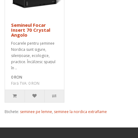
Semineul Focar
Insert 70 Crystal
Angolo
Focarele pentru șeminee
Nordica sunt sigure,
silențioase, ecologice,
practice. Încălzesc spațiul
în ..
0 RON
Fără TVA: 0 RON
Etichete:
seminee pe lemne
,
seminee la nordica extraflame