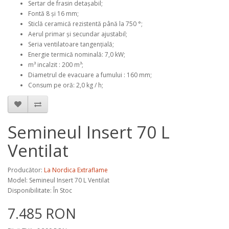
Sertar de frasin detașabil;
Fontă 8 și 16 mm;
Sticlă ceramică rezistentă până la 750 °;
Aerul primar și secundar ajustabil;
Seria ventilatoare tangențială;
Energie termică nominală: 7,0 kW;
m³ incalzit : 200 m³;
Diametrul de evacuare a fumului : 160 mm;
Consum pe oră: 2,0 kg / h;
Semineul Insert 70 L
Ventilat
Producător:
La Nordica Extraflame
Model:
Semineul Insert 70 L Ventilat
Disponibilitate: În Stoc
7.485 RON