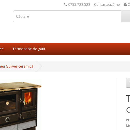
0755.728.528
Contactează-ne
C
ee
Termosobe de gătit
eu Guliver ceramică
Pr
Mo