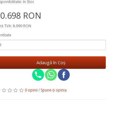
sponibilitate: În Stoc
10.698 RON
ră TVA: 8.990 RON
ntitate
Adaugă în Coş
0 opinii
/
Spune-ţi opinia