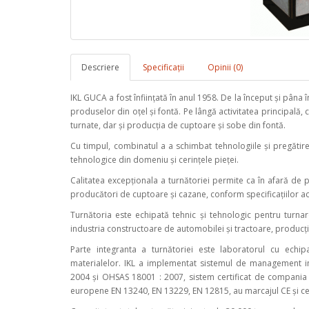
Descriere
Specificaţii
Opinii (0)
IKL GUCA a fost înființată în anul 1958. De la început și pâna 
produselor din oțel și fontă. Pe lângă activitatea principală,
turnate, dar și producția de cuptoare și sobe din fontă.
Cu timpul, combinatul a a schimbat tehnologiile și pregătir
tehnologice din domeniu și cerințele pieței.
Calitatea excepționala a turnătoriei permite ca în afară de
producători de cuptoare și cazane, conform specificațiilor a
Turnătoria este echipată tehnic și tehnologic pentru turnare
industria constructoare de automobilei și tractoare, producț
Parte integranta a turnătoriei este laboratorul cu ech
materialelor. IKL a implementat sistemul de management in
2004 și OHSAS 18001 : 2007, sistem certificat de compania
europene EN 13240, EN 13229, EN 12815, au marcajul CE și ce