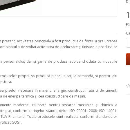
Di
Fă
Ca
în prezent, activitatea principală a fost producția de fontă și prelucrarea
 combinatul a dezvoltat activitatea de prelucrare și finisare a produselor
ea personalului, dar și gama de produse, evoluând odata cu inovațiile
 produselor proprii să producă piese unicat, la comandă, și pentru alți
cestora.
a piselor necesare în minerit, energie, construcții, fabrici de ciment,
ia de energie termică și cea constructoare de mașini.
ipamente moderne, calibrate pentru testarea mecanica și chimică a
tegrat, conform cerințelor standardelor ISO 90001: 2008; ISO 14001:
 TUV Rheinland. Toate produsele sunt realizate conform standardelor
rtificat GOST.