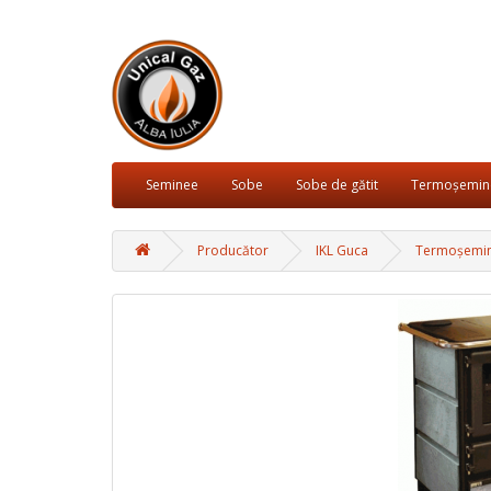
Seminee
Sobe
Sobe de gătit
Termoșemin
Producător
IKL Guca
Termoșemin