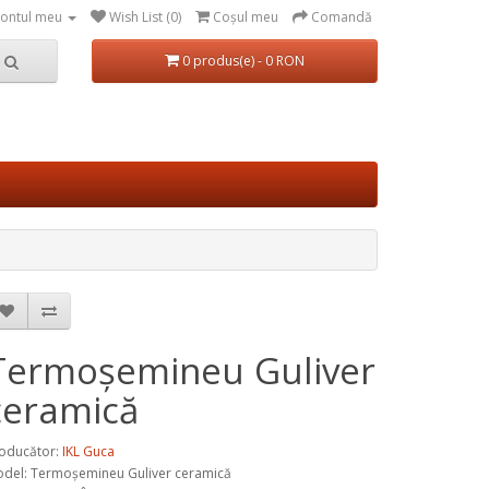
ontul meu
Wish List (0)
Coşul meu
Comandă
0 produs(e) - 0 RON
Termoșemineu Guliver
ceramică
oducător:
IKL Guca
del:
Termoșemineu Guliver ceramică