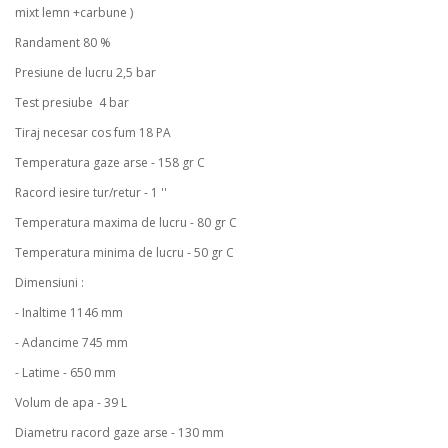
mixt lemn +carbune )
Randament 80 %
Presiune de lucru 2,5 bar
Test presiube 4 bar
Tiraj necesar cos fum 18 PA
Temperatura gaze arse - 158 gr C
Racord iesire tur/retur - 1 ''
Temperatura maxima de lucru - 80 gr C
Temperatura minima de lucru - 50 gr C
Dimensiuni :
- Inaltime 1146 mm
- Adancime 745 mm
- Latime - 650 mm
Volum de apa - 39 L
Diametru racord gaze arse - 130 mm