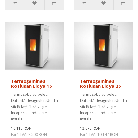
Termoșemineu
Termoșemineu
Kozlusan Lidya 15
Kozlusan Lidya 25
Termosoba cu peleți.
Termosoba cu peleți.
Datorită designului său din
Datorită designului său din
sticlă față, încălzește
sticlă față, încălzește
încăperea unde este
încăperea unde este
instala..
instala..
10.115 RON
12.075 RON
Fără TVA: 8.500 RON
Fără TVA: 10.147 RON