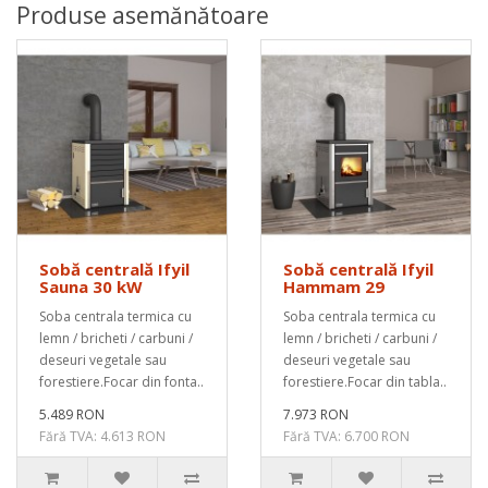
Produse asemănătoare
Sobă centrală Ifyil
Sobă centrală Ifyil
Sauna 30 kW
Hammam 29
Soba centrala termica cu
Soba centrala termica cu
lemn / bricheti / carbuni /
lemn / bricheti / carbuni /
deseuri vegetale sau
deseuri vegetale sau
forestiere.Focar din fonta..
forestiere.Focar din tabla..
5.489 RON
7.973 RON
Fără TVA: 4.613 RON
Fără TVA: 6.700 RON