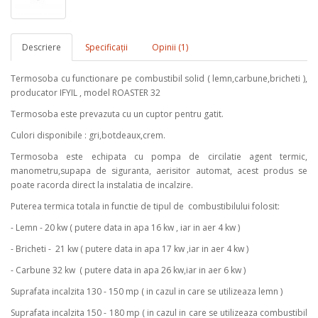
Descriere
Specificaţii
Opinii (1)
Termosoba cu functionare pe combustibil solid ( lemn,carbune,bricheti ),
producator IFYIL , model ROASTER 32
Termosoba este prevazuta cu un cuptor pentru gatit.
Culori disponibile : gri,botdeaux,crem.
Termosoba este echipata cu pompa de circilatie agent termic,
manometru,supapa de siguranta, aerisitor automat, acest produs se
poate racorda direct la instalatia de incalzire.
Puterea termica totala in functie de tipul de combustibilului folosit:
- Lemn - 20 kw ( putere data in apa 16 kw , iar in aer 4 kw )
- Bricheti - 21 kw ( putere data in apa 17 kw ,iar in aer 4 kw )
- Carbune 32 kw ( putere data in apa 26 kw,iar in aer 6 kw )
Suprafata incalzita 130 - 150 mp ( in cazul in care se utilizeaza lemn )
Suprafata incalzita 150 - 180 mp ( in cazul in care se utilizeaza combustibil