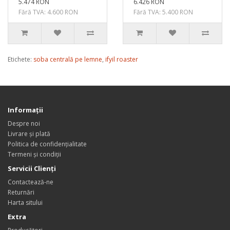
5.474 RON
6.426 RON
Fără TVA: 4.600 RON
Fără TVA: 5.400 RON
Etichete:
soba centrală pe lemne
,
ifyil roaster
Informaţii
Despre noi
Livrare și plată
Politica de confidențialitate
Termeni și condiții
Servicii Clienţi
Contactează-ne
Returnări
Harta sitului
Extra