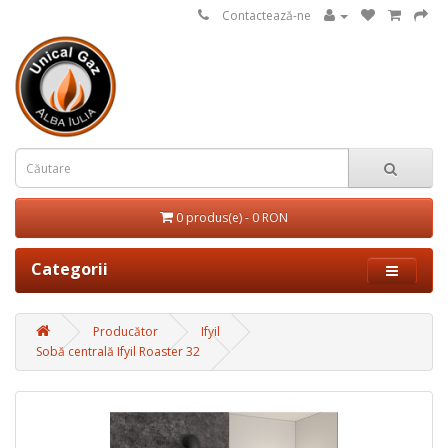
Contactează-ne
0 produs(e) - 0 RON
Categorii
Producător
Ifyil
Sobă centrală Ifyil Roaster 32