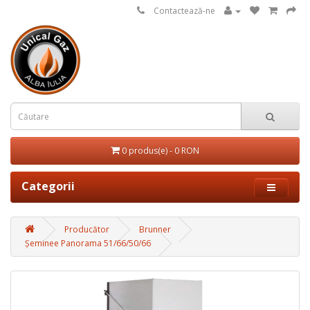
Contactează-ne
0 produs(e) - 0 RON
Categorii
Producător
Brunner
Șeminee Panorama 51/66/50/66