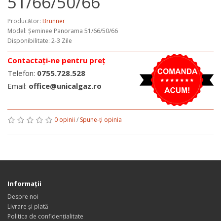
51/66/50/66
Producător:
Brunner
Model:
Șeminee Panorama 51/66/50/66
Disponibilitate: 2-3 Zile
Contactați-ne pentru preț
Telefon:
0755.728.528
Email:
office@unicalgaz.ro
0 opinii
/
Spune-ţi opinia
Informaţii
Despre noi
Livrare și plată
Politica de confidențialitate