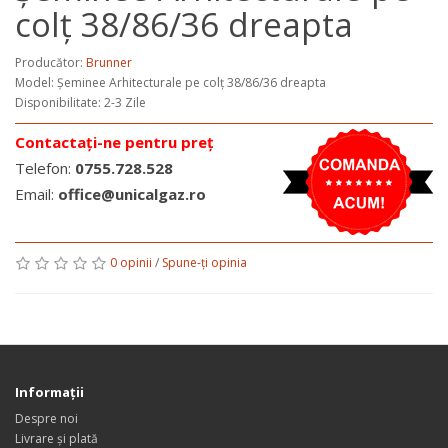
colț 38/86/36 dreapta
Producător:
Brunner
Model:
Șeminee Arhitecturale pe colț 38/86/36 dreapta
Disponibilitate: 2-3 Zile
Contactați-ne pentru preț
Telefon:
0755.728.528
Email:
office@unicalgaz.ro
0 opinii
/
Spune-ţi opinia
Informaţii
Despre noi
Livrare și plată