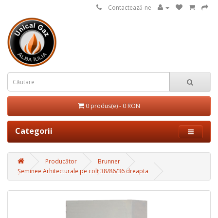
Contactează-ne
0 produs(e) - 0 RON
Categorii
Producător
Brunner
Șeminee Arhitecturale pe colț 38/86/36 dreapta