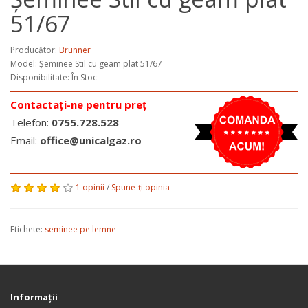
51/67
Producător:
Brunner
Model:
Șeminee Stil cu geam plat 51/67
Disponibilitate: În Stoc
Contactați-ne pentru preț
Telefon:
0755.728.528
Email:
office@unicalgaz.ro
1 opinii
/
Spune-ţi opinia
Etichete:
seminee pe lemne
Informaţii