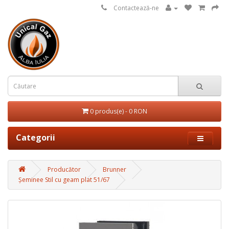
Contactează-ne
0 produs(e) - 0 RON
Categorii
Producător
Brunner
Șeminee Stil cu geam plat 51/67