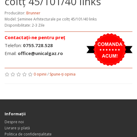
coltț 45/101/40 links
Producător:
Brunner
Model:
Șeminee Arhitecturale pe coltț 45/101/40 links
Disponibilitate: 2-3 Zile
Contactați-ne pentru preț
Telefon:
0755.728.528
Email:
office@unicalgaz.ro
0 opinii
/
Spune-ţi opinia
Informaţii
Despre noi
Livrare și plată
Politica de confidențialitate