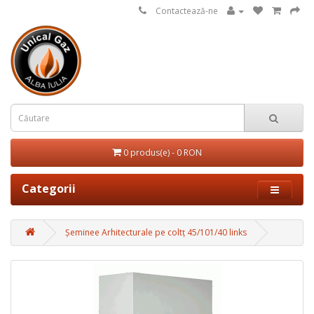
Contactează-ne
0 produs(e) - 0 RON
Categorii
Șeminee Arhitecturale pe coltț 45/101/40 links